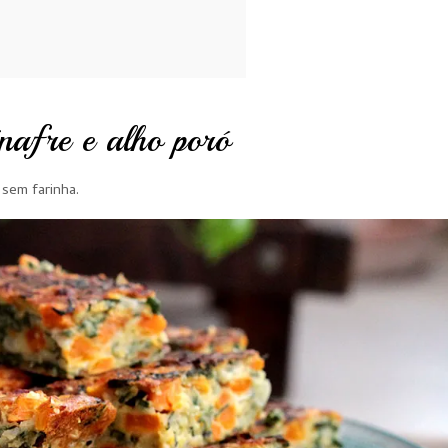
nafre e alho poró
 sem farinha.