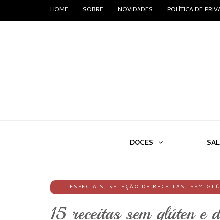
HOME
SOBRE
NOVIDADES
POLÍTICA DE PRI
DOCES
SA
ESPECIAIS
,
SELEÇÃO DE RECEITAS
,
SEM GL
15 receitas sem glúten e d