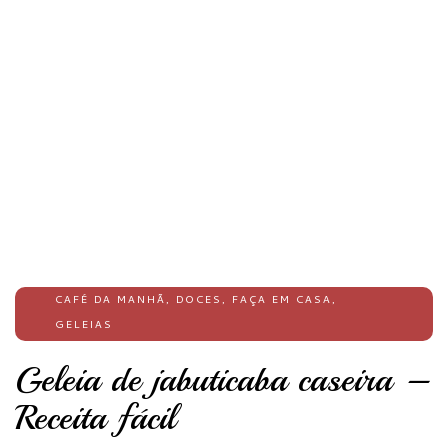
CAFÉ DA MANHÃ
,
DOCES
,
FAÇA EM CASA
,
GELEIAS
Geleia de jabuticaba caseira –
Receita fácil