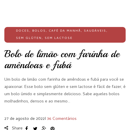
DOCES
,
BOLOS
,
CAFÉ DA MANHÃ
,
SAUDÁVEIS
,
SEM GLÚTEN
,
SEM LACTOSE
Bolo de limão com farinha de
amêndoas e fubá
Um bolo de limão com farinha de amêndoas e fubá para você se
apaixonar. Esse bolo sem glúten e sem lactose é fácil de fazer, é
um bolo úmido e simplesmente delicioso. Sabe aqueles bolos
molhadinhos, densos e ao mesmo…
27 de agosto de 2022
I
36 Comentários
Share