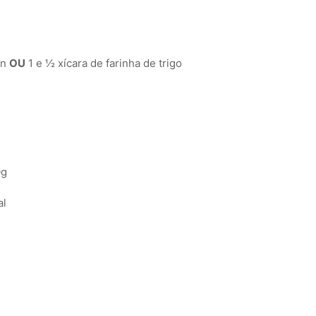
en
OU
1 e ½ xícara de farinha de trigo
0g
al