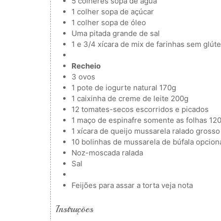
5
colheres
sopa de água
1
colher
sopa de açúcar
1
colher
sopa de óleo
Uma pitada grande de sal
1
e 3/4 xícara de mix de farinhas sem glút
Recheio
3
ovos
1
pote de iogurte natural
170g
1
caixinha de creme de leite
200g
12
tomates-secos escorridos e picados
1
maço de espinafre
somente as folhas 12
1
xícara de queijo mussarela ralado grosso
10
bolinhas de mussarela de búfala
opcion
Noz-moscada ralada
Sal
Feijões para assar a torta
veja nota
Instruções