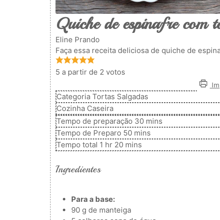
Quiche de espinafre com 
Eline Prando
Faça essa receita deliciosa de quiche de espi
5
a partir de
2
votos
Imp
Categoria
Tortas Salgadas
Cozinha
Caseira
minutos
Tempo de preparação
30
mins
minutos
Tempo de Preparo
50
mins
hora
minutos
Tempo total
1
hr
20
mins
Ingredientes
Para a base:
90
g
de manteiga