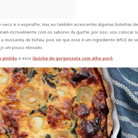
te-seco e o espinafre, mas eu também acrescentei algumas bolinhas de
inam incrivelmente com os sabores da quiche, por isso, vou colocar na
a mussarela de búfala, pois sei que esse é um ingrediente difícil de s
ço um pouco elevado.
m pinhão
e essa
Quiche de gorgonzola com alho poró
.