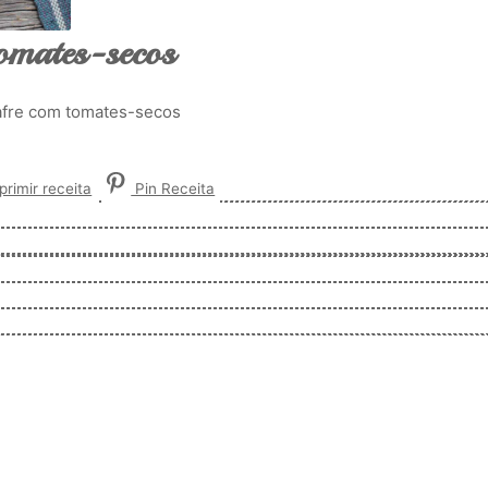
tomates-secos
nafre com tomates-secos
rimir receita
Pin Receita