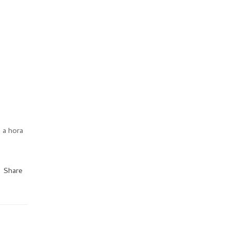
a a hora
Share