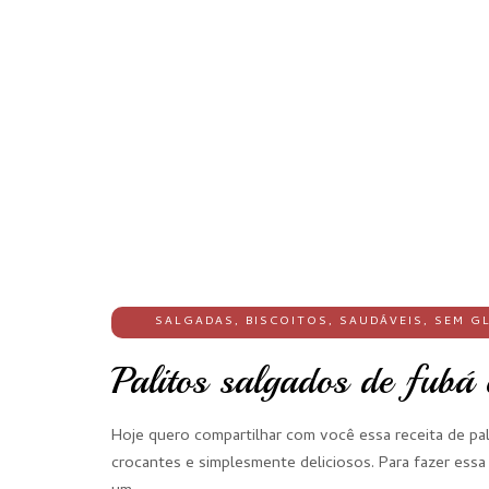
SALGADAS
,
BISCOITOS
,
SAUDÁVEIS
,
SEM G
Palitos salgados de fubá
Hoje quero compartilhar com você essa receita de pa
crocantes e simplesmente deliciosos. Para fazer essa 