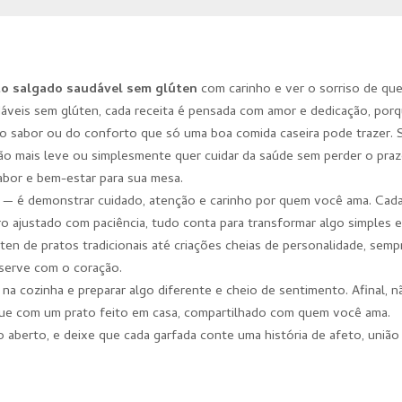
to salgado saudável sem glúten
com carinho e ver o sorriso de qu
udáveis sem glúten, cada receita é pensada com amor e dedicação, por
do sabor ou do conforto que só uma boa comida caseira pode trazer. 
ão mais leve ou simplesmente quer cuidar da saúde sem perder o praz
abor e bem-estar para sua mesa.
s — é demonstrar cuidado, atenção e carinho por quem você ama. Cad
o ajustado com paciência, tudo conta para transformar algo simples 
en de pratos tradicionais até criações cheias de personalidade, semp
serve com o coração.
 na cozinha e preparar algo diferente e cheio de sentimento. Afinal, n
que com um prato feito em casa, compartilhado com quem você ama.
 aberto, e deixe que cada garfada conte uma história de afeto, união