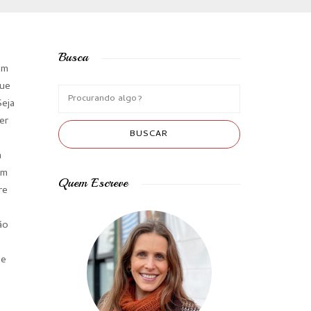
Busca
em
que
Seja
er
a
em
Quem Escreve
re
ão
 e