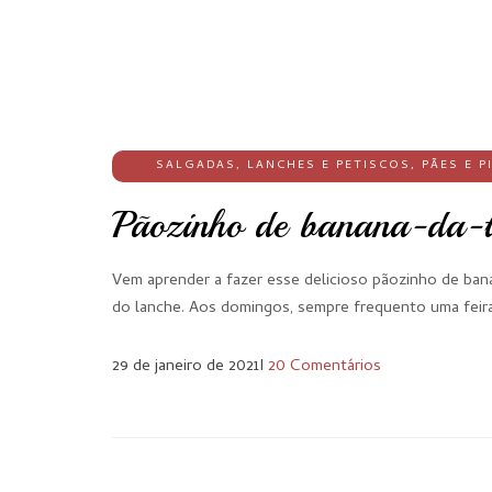
SALGADAS
,
LANCHES E PETISCOS
,
PÃES E P
Pãozinho de banana-da-te
Vem aprender a fazer esse delicioso pãozinho de banana
do lanche. Aos domingos, sempre frequento uma feira
29 de janeiro de 2021
I
20 Comentários