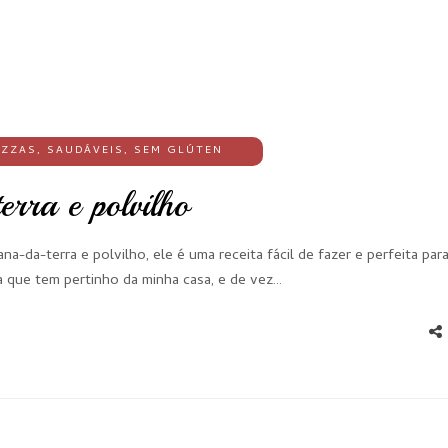
IZZAS
,
SAUDÁVEIS
,
SEM GLÚTEN
rra e polvilho
-da-terra e polvilho, ele é uma receita fácil de fazer e perfeita par
 que tem pertinho da minha casa, e de vez…