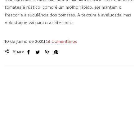
Vem aprender a fazer um molho marinara caseiro. Esse molho de
tomates é rústico, como é um molho rápido, ele mantém o
frescor e a suculência dos tomates. A textura é aveludada, mas
o destaque vai para o azeite com…
10 de junho de 2021
I
16 Comentários
Share