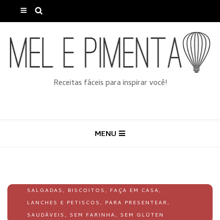
Receitas fáceis para inspirar você!
MENU
SALGADAS
,
BISCOITOS
,
FAÇA EM CASA
,
LANCHES E PETISCOS
,
PARA PRESENTEAR
,
SAUDÁVEIS
,
SEM FARINHA
,
SEM GLÚTEN