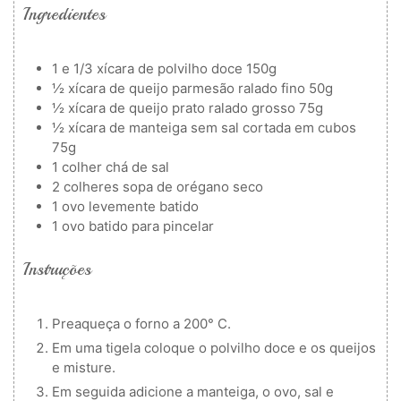
Ingredientes
1
e 1/3 xícara de polvilho doce
150g
½
xícara de queijo parmesão ralado fino
50g
½
xícara de queijo prato ralado grosso
75g
½
xícara de manteiga sem sal cortada em cubos
75g
1
colher
chá de sal
2
colheres
sopa de orégano seco
1
ovo levemente batido
1
ovo batido para pincelar
Instruções
Preaqueça o forno a 200° C.
Em uma tigela coloque o polvilho doce e os queijos
e misture.
Em seguida adicione a manteiga, o ovo, sal e