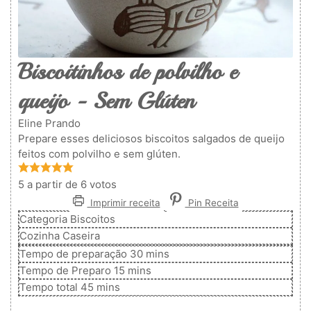
Biscoitinhos de polvilho e
queijo - Sem Glúten
Eline Prando
Prepare esses deliciosos biscoitos salgados de queijo
feitos com polvilho e sem glúten.
5
a partir de
6
votos
Imprimir receita
Pin Receita
Categoria
Biscoitos
Cozinha
Caseira
minutos
Tempo de preparação
30
mins
minutos
Tempo de Preparo
15
mins
minutos
Tempo total
45
mins