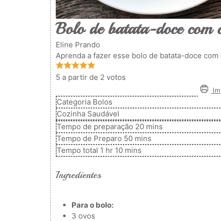
Bolo de batata-doce com c
Eline Prando
Aprenda a fazer esse bolo de batata-doce com 
5
a partir de
2
votos
Imp
Categoria
Bolos
Cozinha
Saudável
minutos
Tempo de preparação
20
mins
minutos
Tempo de Preparo
50
mins
hora
minutos
Tempo total
1
hr
10
mins
Ingredientes
Para o bolo:
3
ovos