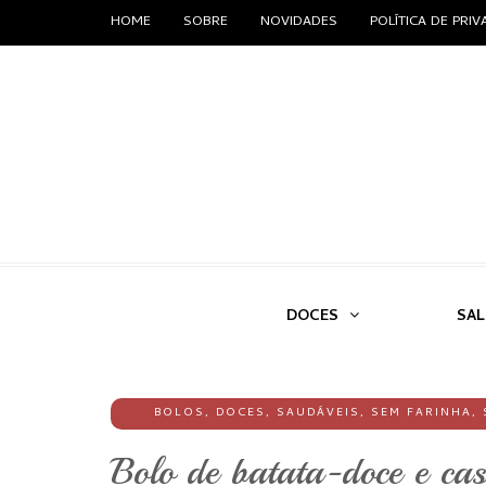
HOME
SOBRE
NOVIDADES
POLÍTICA DE PRI
DOCES
SA
BOLOS
,
DOCES
,
SAUDÁVEIS
,
SEM FARINHA
,
Bolo de batata-doce e ca