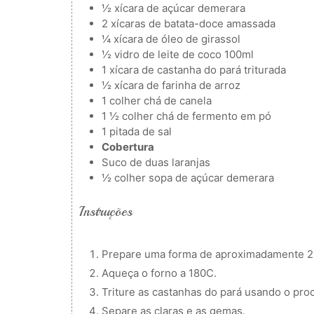
½
xícara de açúcar demerara
2
xícaras de batata-doce amassada
¼
xícara de óleo de girassol
½
vidro de leite de coco
100ml
1
xícara de castanha do pará triturada
½
xícara de farinha de arroz
1
colher
chá de canela
1 ½
colher
chá de fermento em pó
1
pitada de sal
Cobertura
Suco de duas laranjas
½
colher
sopa de açúcar demerara
Instruções
Prepare uma forma de aproximadamente 23
Aqueça o forno a 180C.
Triture as castanhas do pará usando o pro
Separe as claras e as gemas.