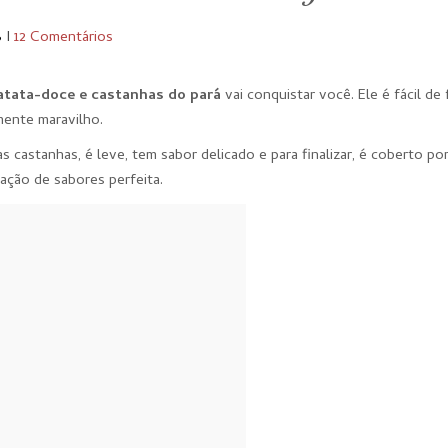
8
I
12 Comentários
atata-doce e castanhas do pará
vai conquistar você. Ele é fácil de 
mente maravilho.
 castanhas, é leve, tem sabor delicado e para finalizar, é coberto po
ação de sabores perfeita.