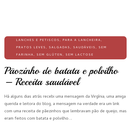
LANCHES E PETISCOS
,
PARA A LANCHEIRA
,
PRATOS LEVES
,
SALGADAS
,
SAUDÁVEIS
,
SEM
FARINHA
,
SEM GLÚTEN
,
SEM LACTOSE
Pãozinho de batata e polvilho
– Receita saudável
Há alguns dias atrás recebi uma mensagem da Virgínia, uma amiga
querida e leitora do blog, a mensagem na verdade era um link
com uma receita de pãezinhos que lembravam pão de queijo, mas
eram feitos com batata e polvilho….