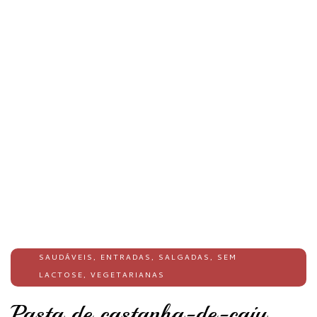
SAUDÁVEIS
,
ENTRADAS
,
SALGADAS
,
SEM
LACTOSE
,
VEGETARIANAS
Pasta de castanha-de-caju