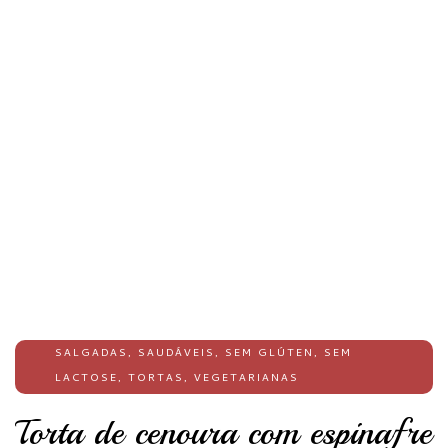
SALGADAS
,
SAUDÁVEIS
,
SEM GLÚTEN
,
SEM
LACTOSE
,
TORTAS
,
VEGETARIANAS
Torta de cenoura com espinafre