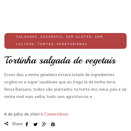
SALGADAS
,
SAUDÁVEIS
,
SEM GLÚTEN
,
SEM
LACTOSE
,
TORTAS
,
VEGETARIANAS
Tortinha salgada de vegetais
Esses dias a minha geladeira estava lotada de ingredientes
orgânicos e super saudáveis que eu trago lá da minha terra,
Nova Bassano, todos são plantados na horta dos meus pais e da
minha irmã mais velha, tudo sem agrotóxicos e…
8 de julho de 2015
I
8 Comentários
Share