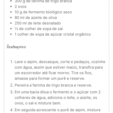
300
g
de farinha de trigo branca
2
ovos
10
g
de fermento biológico seco
80
ml
de azeite de oliva
250
ml
de leite desnatado
⅓
de colher de sopa de sal
1
colher de sopa de açúcar cristal orgânico
Instruções
Lave o aipim, descasque, corte e pedaços, cozinhe
com água, assim que estiver macio, transfira para
um escorredor até ficar morno. Tire os fios,
amasse para formar um purê e reserve.
Peneira a farinha de trigo branca e reserve.
Em uma bacia dilua o fermento e o açúcar com 2
colheres de água, adicione o leite, o azeite, os
ovos, o sal e misture bem.
Em seguida acrescente o purê de aipim, misture