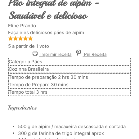
Pão integral de aipim -
Saudável e delicioso
Eline Prando
Faça eles deliciosos pães de aipim
5
a partir de 1 voto
Imprimir receita
Pin Receita
Categoria
Pães
Cozinha
Brasileira
horas
minutos
Tempo de preparação
2
hrs
30
mins
minutos
Tempo de Preparo
30
mins
horas
Tempo total
3
hrs
Ingredientes
500
g
de aipim / macaxeira descascada e cortada
300
g
de farinha de trigo integral
aprox