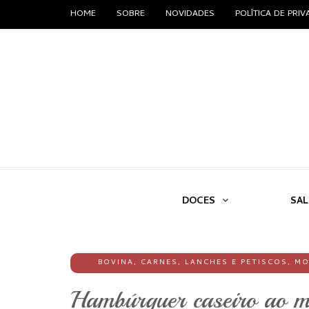
HOME
SOBRE
NOVIDADES
POLÍTICA DE PRI
DOCES
SA
BOVINA
,
CARNES
,
LANCHES E PETISCOS
,
MO
Hambúrguer caseiro ao m