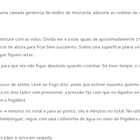
e uma camada generosa de molho de mostarda, adicione as rodelas de 
e misture com as mãos. Divida em 4 bolas iguais de aproximadamente 1
m de altura para ficar bem suculento. Sobre uma superfície plana vá
que fiquem retas.
para que ele não fique abaulado quando cozinhar. Se tiver tempo, o i
ouco de azeite. Leve ao fogo alto, assim que estiver muuuito quente
 os dois lados sem pressionar, a pressão faz com que os líquidos se
 a frigideira.
 4 minutos no total e para ao ponto, são 6 minutos no total. No ult
 hambúrguer, regue com uma colherinha de água no meio da frigideira
 pães e sirva em seguida.