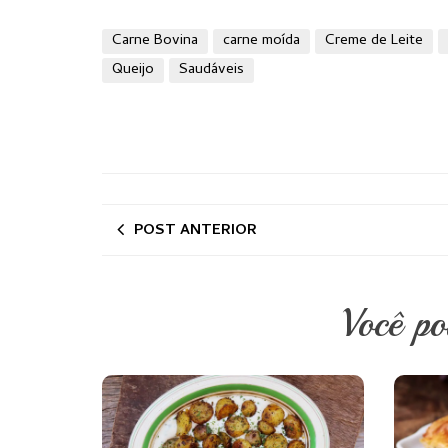
Carne Bovina
carne moída
Creme de Leite
Queijo
Saudáveis
POST ANTERIOR
Você p