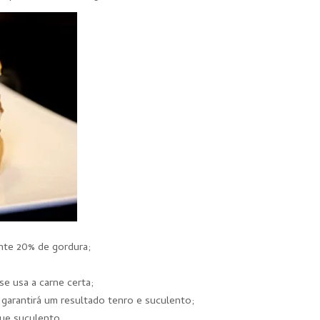
nte 20% de gordura;
e usa a carne certa;
 garantirá um resultado tenro e suculento;
ue suculento.