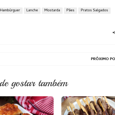
Hambúrguer
Lanche
Mostarda
Pães
Pratos Salgados
PRÓXIMO P
ode gostar também