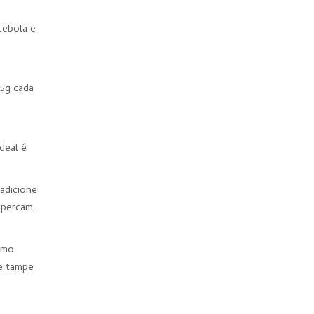
cebola e
75g cada
deal é
 adicione
 percam,
imo
 e tampe