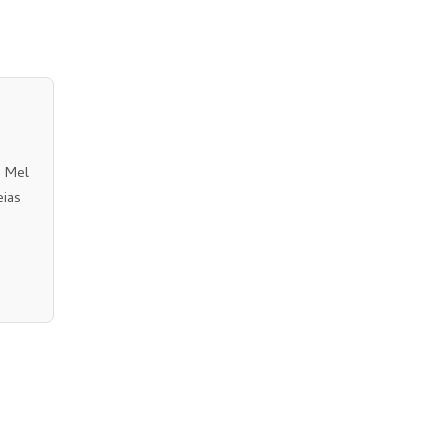
o Mel
eias