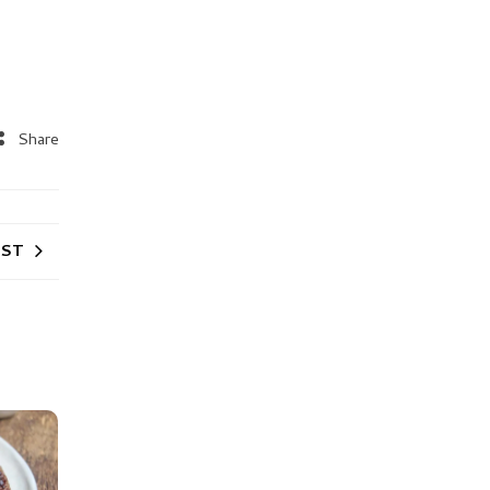
Share
OST