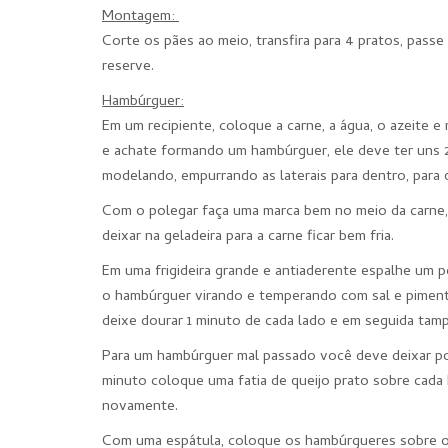
Montagem:
Corte os pães ao meio, transfira para 4 pratos, pass
reserve.
Hambúrguer:
Em um recipiente, coloque a carne, a água, o azeite 
e achate formando um hambúrguer, ele deve ter uns 2c
modelando, empurrando as laterais para dentro, para 
Com o polegar faça uma marca bem no meio da carne, 
deixar na geladeira para a carne ficar bem fria.
Em uma frigideira grande e antiaderente espalhe um p
o hambúrguer virando e temperando com sal e pimenta
deixe dourar 1 minuto de cada lado e em seguida tampe
Para um hambúrguer mal passado você deve deixar por
minuto coloque uma fatia de queijo prato sobre cada
novamente.
Com uma espátula, coloque os hambúrgueres sobre os