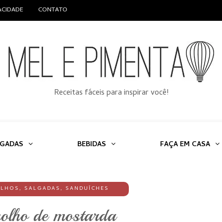
VACIDADE
CONTATO
Receitas fáceis para inspirar você!
LGADAS
BEBIDAS
FAÇA EM CASA
LHOS
,
SALGADAS
,
SANDUÍCHES
olho de mostarda