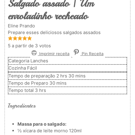
Salgado assado | Um
enroladinho recheado
Eline Prando
Prepare esses deliciosos salgados assados
5
a partir de
3
votos
Imprimir receita
Pin Receita
Categoria
Lanches
Cozinha
Fácil
horas
minutos
Tempo de preparação
2
hrs
30
mins
minutos
Tempo de Preparo
30
mins
horas
Tempo total
3
hrs
Ingredientes
Massa para o salgado:
½
xícara de leite morno
120ml