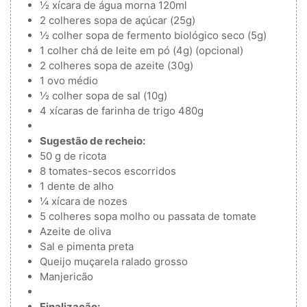
½
xícara de água morna
120ml
2
colheres
sopa de açúcar (25g)
½
colher
sopa de fermento biológico seco (5g)
1
colher
chá de leite em pó (4g) (opcional)
2
colheres
sopa de azeite (30g)
1
ovo médio
½
colher
sopa de sal (10g)
4
xícaras de farinha de trigo
480g
Sugestão de recheio:
50
g
de ricota
8
tomates-secos
escorridos
1
dente de alho
¼
xícara de nozes
5
colheres
sopa molho ou passata de tomate
Azeite de oliva
Sal e pimenta preta
Queijo muçarela ralado grosso
Manjericão
Finalização: