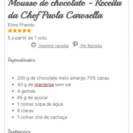
Mousse de chocolate - Receita
da Chef Paola Carosella
Eline Prando
5
a partir de 1 voto
Imprimir receita
Pin Receita
Ingredientes
200
g
de chocolate meio amargo
70% cacau
40
g
de
manteiga
sem sal
4
gemas
65
g
de açúcar
1
colher
sopa de água
6
claras
1
colher
chá de cachaça
Instruções