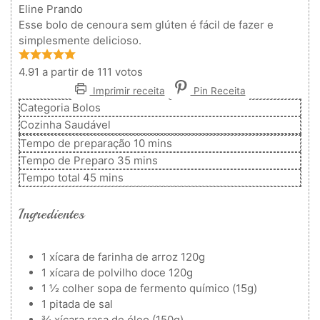
Eline Prando
Esse bolo de cenoura sem glúten é fácil de fazer e
simplesmente delicioso.
4.91
a partir de
111
votos
Imprimir receita
Pin Receita
Categoria
Bolos
Cozinha
Saudável
minutos
Tempo de preparação
10
mins
minutos
Tempo de Preparo
35
mins
minutos
Tempo total
45
mins
Ingredientes
1
xícara de farinha de arroz
120g
1
xícara de polvilho doce
120g
1 ½
colher
sopa de fermento químico (15g)
1
pitada de sal
¾
xícara
rasa de óleo (150g)