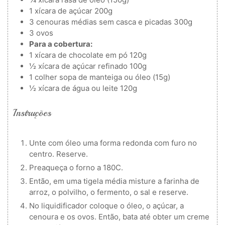
1
xícara de açúcar
200g
3
cenouras médias sem casca e picadas
300g
3
ovos
Para a cobertura:
1
xícara de chocolate em pó
120g
½
xícara de açúcar refinado
100g
1
colher
sopa de manteiga ou óleo (15g)
½
xícara de água ou leite
120g
Instruções
Unte com óleo uma forma redonda com furo no
centro. Reserve.
Preaqueça o forno a 180C.
Então, em uma tigela média misture a farinha de
arroz, o polvilho, o fermento, o sal e reserve.
No liquidificador coloque o óleo, o açúcar, a
cenoura e os ovos. Então, bata até obter um creme