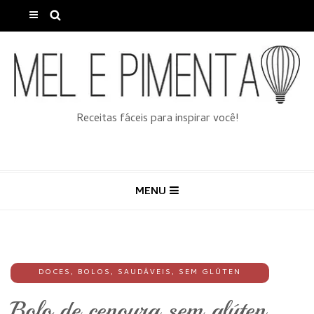
Receitas fáceis para inspirar você!
MENU
DOCES
,
BOLOS
,
SAUDÁVEIS
,
SEM GLÚTEN
Bolo de cenoura sem glúten