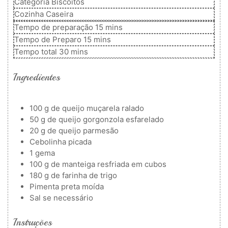
Categoria
Biscoitos
Cozinha
Caseira
minutos
Tempo de preparação
15
mins
minutos
Tempo de Preparo
15
mins
minutos
Tempo total
30
mins
Ingredientes
100
g
de queijo muçarela ralado
50
g
de queijo gorgonzola esfarelado
20
g
de queijo parmesão
Cebolinha picada
1
gema
100
g
de manteiga resfriada
em cubos
180
g
de farinha de trigo
Pimenta preta moída
Sal
se necessário
Instruções