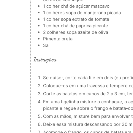
1
colher
chá de açúcar mascavo
1
colheres
sopa de manjerona picada
1
colher
sopa extrato de tomate
1
colher
chá de páprica picante
2
colheres
sopa azeite de oliva
Pimenta preta
Sal
Instruções
Se quiser, corte cada filé em dois (eu pref
Coloque-os em uma travessa e tempere co
Corte as batatas em cubos de 2 a 3 cm, te
Em uma tigelinha misture o conhaque, o aç
picante e regue sobre o frango e batata-d
Com as mãos, misture bem para envolver t
Deixe essa mistura descansando por 30 m
Acomode o frango, os cubos de batata em