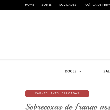
HOME
SOBRE
NOVIDADES
POLÍTICA DE PRI
DOCES
SA
CARNES
,
AVES
,
SALGADAS
Sobrecoxas de frango as