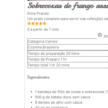
Sobrecoxas de frango ass
Eline Prando
Um prato completo para servir nas refeições da 
5
a partir de 1 voto
Imp
Categoria
Carnes
Cozinha
Brasileira
minutos
Tempo de preparação
20
mins
hora
Tempo de Preparo
1
hr
hora
minutos
Tempo total
1
hr
20
mins
Ingredientes
1
bandeja de filés de coxas e sobrecoxas
7
500
g
de batata-doce sem casca
6
dentes de alho com casca
30
ml
de conhaque