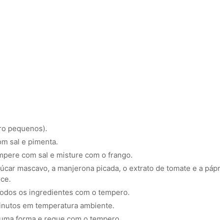
iro pequenos).
m sal e pimenta.
mpere com sal e misture com o frango.
úcar mascavo, a manjerona picada, o extrato de tomate e a pápr
oce.
odos os ingredientes com o tempero.
inutos em temperatura ambiente.
 uma forma e regue com o tempero.