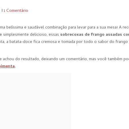
0
I
1 Comentário
a belíssima e saudável combinação para levar para a sua mesa! A rec
e simplesmente delicioso, essas
sobrecoxas de frango assadas c
enta, a batata-doce fica cremosa e tomada por todo o sabor do frango
que achou do resultado, deixando um comentário, mas você também p
imenta
.