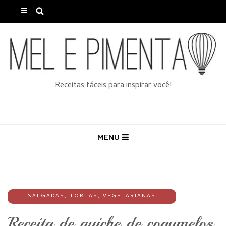
Receitas fáceis para inspirar você!
MENU
SALGADAS
,
TORTAS
,
VEGETARIANAS
Receita de quiche de cogumelos