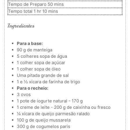
minutos
Tempo de Preparo
50
mins
hora
minutos
Tempo total
1
hr
10
mins
Ingredientes
Para a base:
90
g
de manteiga
5
colheres
sopa de água
1
colher
sopa de açúcar
1
colher
sopa de óleo
Uma pitada grande de sal
1
e ½ xícara de farinha de trigo
Para o recheio:
3
ovos
1
pote de iogurte natural - 170 g
1
creme de leite - 200 g
de caixinha ou fresco
¼
xícara de queijo parmesão ralado
100
g
de queijo mussarela
300
g
de cogumelos paris