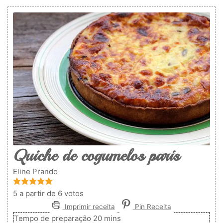
Quiche de cogumelos paris
Eline Prando
5
a partir de
6
votos
Imprimir receita
Pin Receita
minutos
Tempo de preparação
20
mins