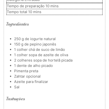
minutos
Tempo de preparação
10
mins
minutos
Tempo total
10
mins
Ingredientes
250
g
de iogurte natural
150
g
de pepino japonês
1
colher
chá de suco de limão
1
colher
sopa de azeite de oliva
2
colheres
sopa de hortelã picada
1
dente de alho picado
Pimenta preta
Zahtar
opcional
Azeite para finalizar
Sal
Instruções