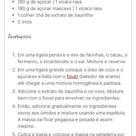
180
g
de açúcar | 1 xícara
rasa
180
g
de açúcar mascavo | 1 xícara
rasa
1
colher
chá de extrato de baunilha
2
ovos
Instruções
Em uma tigela peneire o mix de farinhas, o cacau, o
fermento, o bicarbonato e o sal. Misture e reserve.
Em uma tigela grande coloque o óleo de coco e o
açúcares e bata com o
fouet
(batedor de arame)
até chegar a uma mistura homogênea e pastosa.
Adicione o extrato de baunilha e os ovos. Misture
bem com o fouet para envolver os ingredientes.
Então, adicione gradualmente os ingredientes
secos aos úmidos e misture usando uma espátula.
A massa vai ficar pegajosa e pesada é assim
mesmo.
Cubra a tigela e coloque a massa na geladeira por