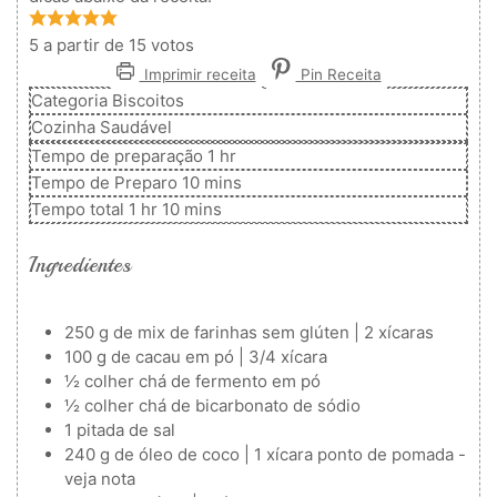
5
a partir de
15
votos
Imprimir receita
Pin Receita
Categoria
Biscoitos
Cozinha
Saudável
hora
Tempo de preparação
1
hr
minutos
Tempo de Preparo
10
mins
hora
minutos
Tempo total
1
hr
10
mins
Ingredientes
250
g
de mix de farinhas sem glúten | 2 xícaras
100
g
de cacau em pó | 3/4 xícara
½
colher
chá de fermento em pó
½
colher
chá de bicarbonato de sódio
1
pitada de sal
240
g
de óleo de coco | 1 xícara
ponto de pomada -
veja nota