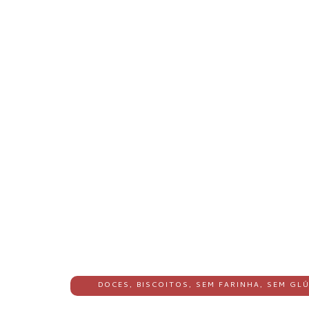
DOCES
,
BISCOITOS
,
SEM FARINHA
,
SEM GL