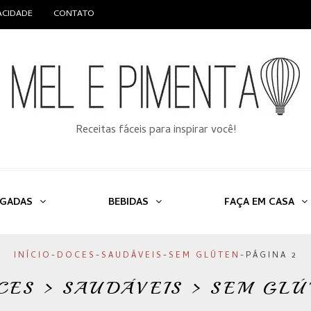
VACIDADE
CONTATO
Receitas fáceis para inspirar você!
LGADAS
BEBIDAS
FAÇA EM CASA
INÍCIO
-
DOCES
-
SAUDÁVEIS
-
SEM GLÚTEN
-
PÁGINA 2
CES > SAUDÁVEIS > SEM GLÚ