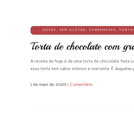
DOCES
,
SEM GLÚTEN
,
SOBREMESAS
,
TORTA
Torta de chocolate com g
A receita de hoje é de uma torta de chocolate feita
essa torta tem sabor intenso e marcante. É daquelas
1 de maio de 2020
I
1 Comentário