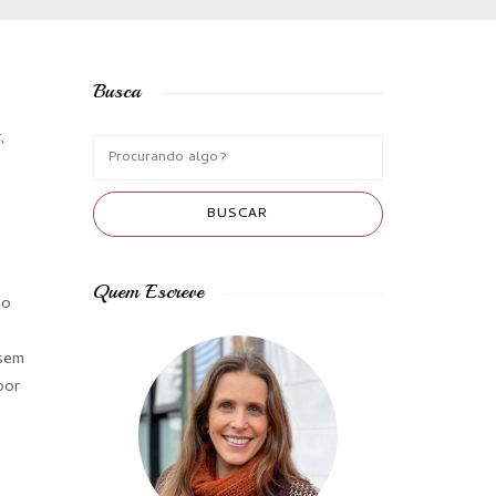
Busca
,
Quem Escreve
ao
 sem
por