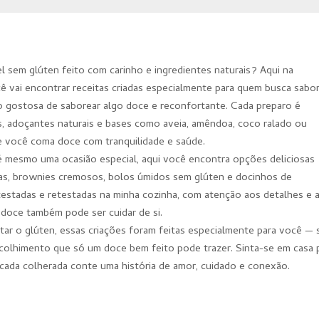
 sem glúten feito com carinho e ingredientes naturais? Aqui na
i encontrar receitas criadas especialmente para quem busca sabor
o gostosa de saborear algo doce e reconfortante. Cada preparo é
s, adoçantes naturais e bases como aveia, amêndoa, coco ralado ou
e você coma doce com tranquilidade e saúde.
té mesmo uma ocasião especial, aqui você encontra opções deliciosas
has, brownies cremosos, bolos úmidos sem glúten e docinhos de
 testadas e retestadas na minha cozinha, com atenção aos detalhes e 
r doce também pode ser cuidar de si.
itar o glúten, essas criações foram feitas especialmente para você —
acolhimento que só um doce bem feito pode trazer. Sinta-se em casa 
 cada colherada conte uma história de amor, cuidado e conexão.