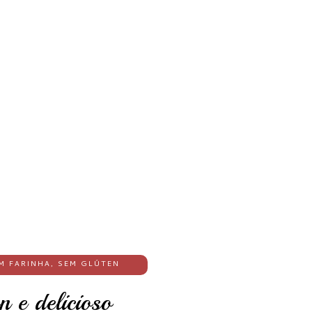
M FARINHA
,
SEM GLÚTEN
 e delicioso