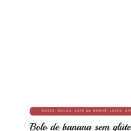
DOCES
,
BOLOS
,
CAFÉ DA MANHÃ
,
LEVES
,
SE
Bolo de banana sem glúten