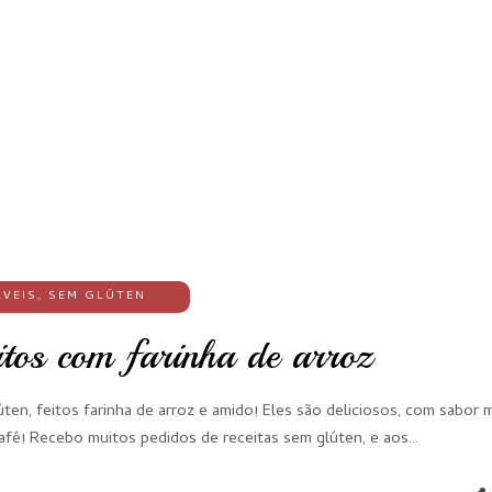
VEIS
,
SEM GLÚTEN
itos com farinha de arroz
úten, feitos farinha de arroz e amido! Eles são deliciosos, com sabor 
afé! Recebo muitos pedidos de receitas sem glúten, e aos…