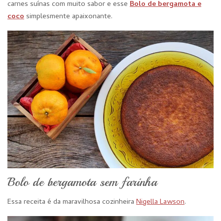
carnes suínas com muito sabor e esse
Bolo de bergamota e
coco
simplesmente apaixonante.
Bolo de bergamota sem farinha
Essa receita é da maravilhosa cozinheira
Nigella Lawson
.