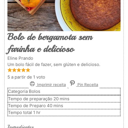
Bolo de bergamota sem
farinha e delicioso
Eline Prando
Um bolo fácil de fazer, sem glúten e delicioso.
5
a partir de 1 voto
Imprimir receita
Pin Receita
Categoria
Bolos
minutos
Tempo de preparação
20
mins
minutos
Tempo de Preparo
40
mins
hora
Tempo total
1
hr
Ingredientes