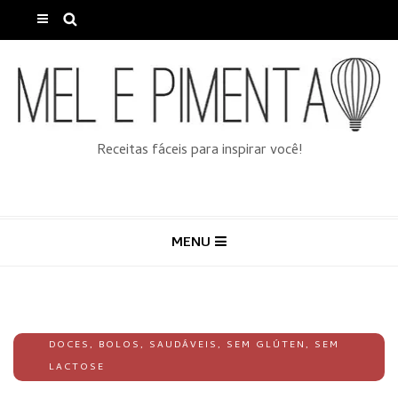
Receitas fáceis para inspirar você!
MENU
DOCES
,
BOLOS
,
SAUDÁVEIS
,
SEM GLÚTEN
,
SEM
LACTOSE