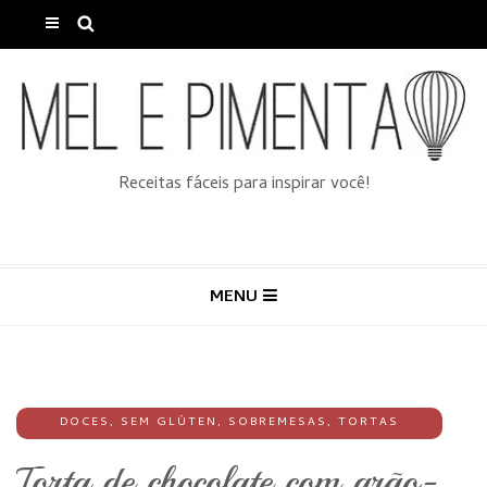
Receitas fáceis para inspirar você!
MENU
DOCES
,
SEM GLÚTEN
,
SOBREMESAS
,
TORTAS
Torta de chocolate com grão-