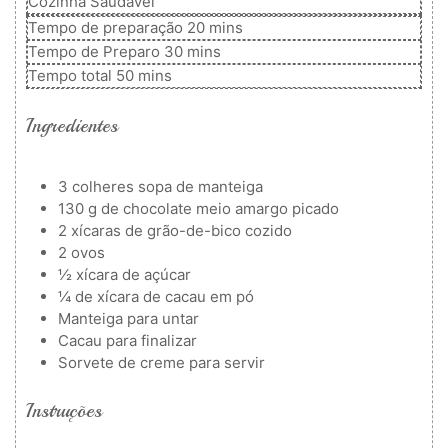
Cozinha
Saudável
minutos
Tempo de preparação
20
mins
minutos
Tempo de Preparo
30
mins
minutos
Tempo total
50
mins
Ingredientes
3
colheres
sopa de manteiga
130
g
de chocolate meio amargo picado
2
xícaras de grão-de-bico cozido
2
ovos
½
xícara de açúcar
¼
de xícara de cacau em pó
Manteiga para untar
Cacau para finalizar
Sorvete de creme para servir
Instruções