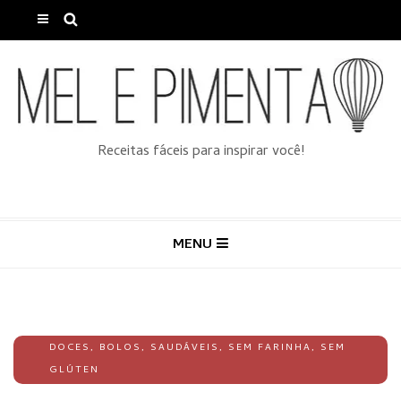
Receitas fáceis para inspirar você!
MENU
DOCES
,
BOLOS
,
SAUDÁVEIS
,
SEM FARINHA
,
SEM
GLÚTEN