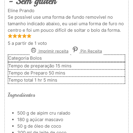
- Sem glúten
Eline Prando
Se possível use uma forma de fundo removível no
tamanho indicado abaixo, eu usei uma forma de furo no
centro e foi um pouco difícil de soltar o bolo da forma.
5
a partir de 1 voto
Imprimir receita
Pin Receita
Categoria
Bolos
minutos
Tempo de preparação
15
mins
minutos
Tempo de Preparo
50
mins
hora
minutos
Tempo total
1
hr
5
mins
Ingredientes
500
g
de aipim cru ralado
180
g
açúcar mascavo
50
g
de óleo de coco
300
ml
de leite de coco