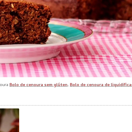
noura
Bolo de cenoura sem glúten
,
Bolo de cenoura de liquidific