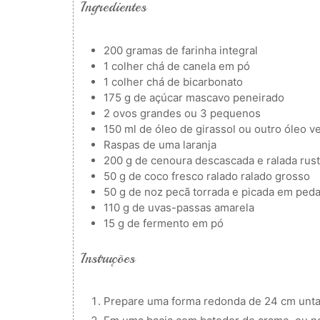
Ingredientes
200
gramas de farinha integral
1
colher
chá de canela em pó
1
colher
chá de bicarbonato
175
g
de açúcar mascavo peneirado
2
ovos grandes ou 3 pequenos
150
ml
de óleo de girassol ou outro óleo v
Raspas de uma laranja
200
g
de cenoura descascada e ralada rus
50
g
de coco fresco ralado
ralado grosso
50
g
de noz pecã torrada e picada em ped
110
g
de uvas-passas amarela
15
g
de fermento em pó
Instruções
Prepare uma forma redonda de 24 cm untan