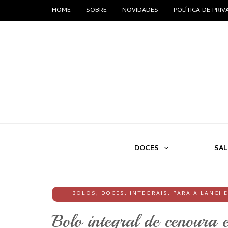
HOME
SOBRE
NOVIDADES
POLÍTICA DE PRI
DOCES
SA
BOLOS
,
DOCES
,
INTEGRAIS
,
PARA A LANCHE
Bolo integral de cenoura e