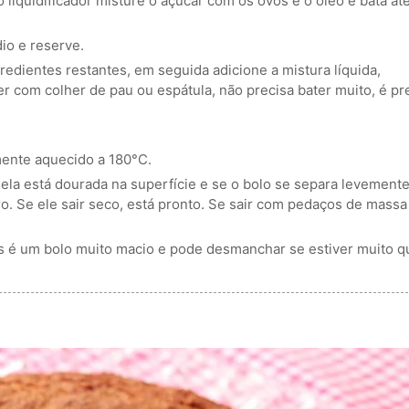
liquidificador misture o açúcar com os ovos e o óleo e bata at
io e reserve.
edientes restantes, em seguida adicione a mistura líquida,
r com colher de pau ou espátula, não precisa bater muito, é pr
mente aquecido a 180°C.
 ela está dourada na superfície e se o bolo se separa levement
o. Se ele sair seco, está pronto. Se sair com pedaços de massa
ois é um bolo muito macio e pode desmanchar se estiver muito q