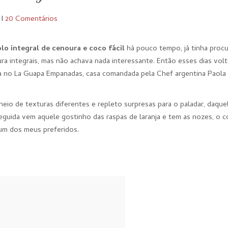
I
20 Comentários
lo integral de cenoura e coco fácil
há pouco tempo, já tinha proc
ra integrais, mas não achava nada interessante. Então esses dias volt
da no La Guapa Empanadas, casa comandada pela Chef argentina Paola
eio de texturas diferentes e repleto surpresas para o paladar, daque
guida vem aquele gostinho das raspas de laranja e tem as nozes, o c
um dos meus preferidos.