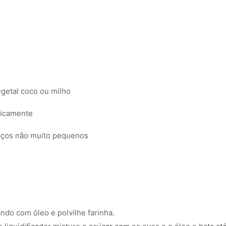
egetal
coco ou milho
ticamente
aços não muito pequenos
do com óleo e polvilhe farinha.