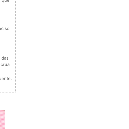
é que
eciso
e das
 crua
uente.