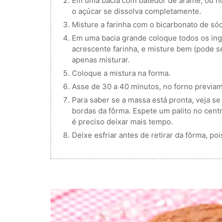
Em uma bacia com batedor de arame, ou no 
o açúcar se dissolva completamente.
Misture a farinha com o bicarbonato de sód
Em uma bacia grande coloque todos os ingr
acrescente farinha, e misture bem (pode se
apenas misturar.
Coloque a mistura na forma.
Asse de 30 a 40 minutos, no forno previa
Para saber se a massa está pronta, veja se
bordas da fôrma. Espete um palito no centr
é preciso deixar mais tempo.
Deixe esfriar antes de retirar da fôrma, p