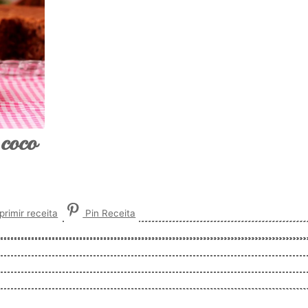
 coco
rimir receita
Pin Receita