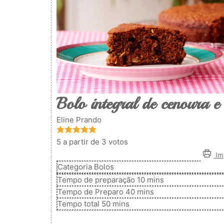
Bolo integral de cenoura e
Eline Prando
5
a partir de
3
votos
Imp
Categoria
Bolos
minutos
Tempo de preparação
10
mins
minutos
Tempo de Preparo
40
mins
minutos
Tempo total
50
mins