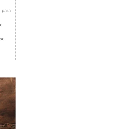
 para
ue
so.