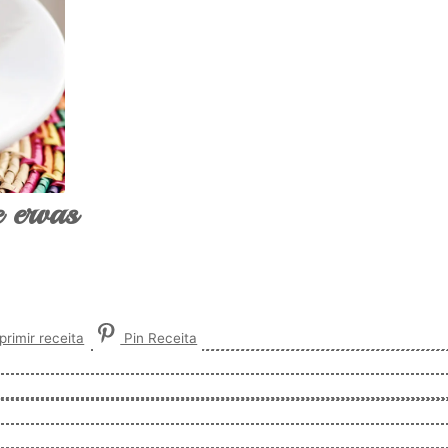
e ervas
rimir receita
Pin Receita