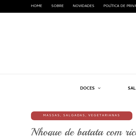
HOME
SOBRE
NOVIDADES
POLÍTICA DE PRI
DOCES
SA
MASSAS
,
SALGADAS
,
VEGETARIANAS
Nhoque de batata com ric