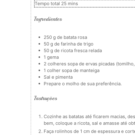
minutos
Tempo total
25
mins
Ingredientes
250
g
de batata rosa
50
g
de farinha de trigo
50
g
de ricota fresca relada
1
gema
2
colheres
sopa de ervas picadas (tomilho,
1
colher
sopa de manteiga
Sal e pimenta
Prepare o molho de sua preferência.
Instruções
Cozinhe as batatas até ficarem macias, de
bem, coloque a ricota, sal e amasse até o
Faça rolinhos de 1 cm de espessura e cort