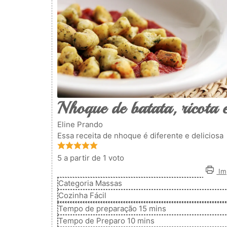
Nhoque de batata, ricota 
Eline Prando
Essa receita de nhoque é diferente e deliciosa
5
a partir de 1 voto
Imp
Categoria
Massas
Cozinha
Fácil
minutos
Tempo de preparação
15
mins
minutos
Tempo de Preparo
10
mins