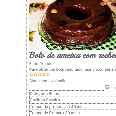
Bolo de ameixa com recheio
Eline Prando
Para obter um bom resultado, use chocolate em
Ainda sem avaliações
Imp
Categoria
Bolos
Cozinha
Caseira
minutos
Tempo de preparação
40
mins
minutos
Tempo de Preparo
30
mins