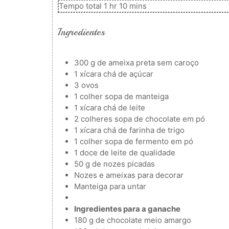
hora
minutos
Tempo total
1
hr
10
mins
Ingredientes
300
g
de ameixa preta sem caroço
1
xícara
chá de açúcar
3
ovos
1
colher
sopa de manteiga
1
xícara
chá de leite
2
colheres
sopa de chocolate em pó
1
xícara
chá de farinha de trigo
1
colher
sopa de fermento em pó
1
doce de leite de qualidade
50
g
de nozes picadas
Nozes e ameixas para decorar
Manteiga para untar
Ingredientes para a ganache
180
g
de chocolate meio amargo