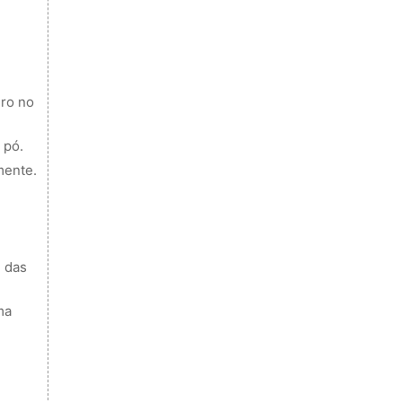
ro no
 pó.
mente.
e das
ma