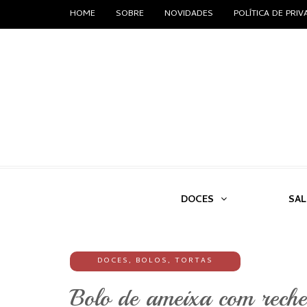
HOME
SOBRE
NOVIDADES
POLÍTICA DE PRI
DOCES
SA
DOCES
,
BOLOS
,
TORTAS
Bolo de ameixa com rechei