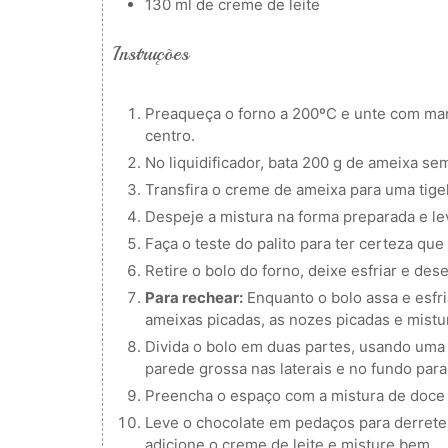
130
ml
de creme de leite
Instruções
Preaqueça o forno a 200ºC e unte com ma
centro.
No liquidificador, bata 200 g de ameixa sem
Transfira o creme de ameixa para uma tigel
Despeje a mistura na forma preparada e l
Faça o teste do palito para ter certeza que
Retire o bolo do forno, deixe esfriar e des
Para rechear:
Enquanto o bolo assa e esfri
ameixas picadas, as nozes picadas e mist
Divida o bolo em duas partes, usando uma
parede grossa nas laterais e no fundo para
Preencha o espaço com a mistura de doce d
Leve o chocolate em pedaços para derreter
adicione o creme de leite e misture bem.