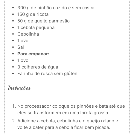
300
g
de pinhão cozido e sem casca
150
g
de ricota
50
g
de queijo parmesão
1
cebola pequena
Cebolinha
1
ovo
Sal
Para empanar:
1
ovo
3
colheres de água
Farinha de rosca
sem glúten
Instruções
No processador coloque os pinhões e bata até que
eles se transformem em uma farofa grossa.
Adicione a cebola, cebolinha e o queijo ralado e
volte a bater para a cebola ficar bem picada.