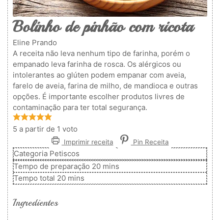
Bolinho de pinhão com ricota
Eline Prando
A receita não leva nenhum tipo de farinha, porém o
empanado leva farinha de rosca. Os alérgicos ou
intolerantes ao glúten podem empanar com aveia,
farelo de aveia, farina de milho, de mandioca e outras
opções. É importante escolher produtos livres de
contaminação para ter total segurança.
5
a partir de 1 voto
Imprimir receita
Pin Receita
Categoria
Petiscos
minutos
Tempo de preparação
20
mins
minutos
Tempo total
20
mins
Ingredientes