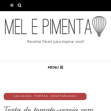
Receitas fáceis para inspirar você!
MENU
SALGADAS
,
TORTAS
,
VEGETARIANAS
Torta de tomate-cereja com