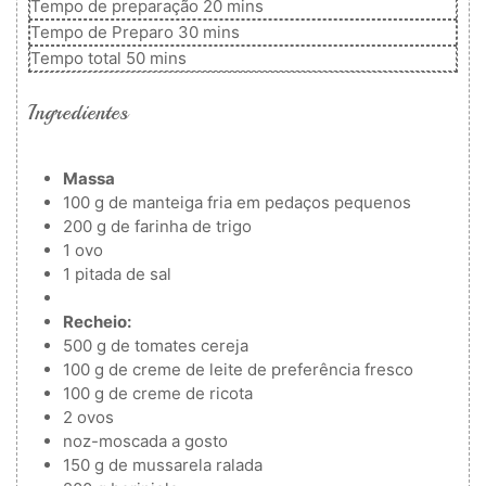
minutos
Tempo de preparação
20
mins
minutos
Tempo de Preparo
30
mins
minutos
Tempo total
50
mins
Ingredientes
Massa
100
g
de manteiga fria em pedaços pequenos
200
g
de farinha de trigo
1
ovo
1
pitada de sal
Recheio:
500
g
de tomates cereja
100
g
de creme de leite
de preferência fresco
100
g
de creme de ricota
2
ovos
noz-moscada a gosto
150
g
de mussarela ralada