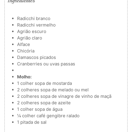
Ingredientes
Radicchi branco
Radicchi vermelho
Agrião escuro
Agrião claro
Alface
Chicória
Damascos picados
Cranberries ou uvas passas
Molho:
1
colher
sopa de mostarda
2
colheres
sopa de melado ou mel
2
colheres
sopa de vinagre de vinho de maçã
2
colheres
sopa de azeite
1
colher
sopa de água
¼
colher
café gengibre ralado
1
pitada de sal