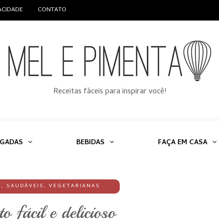
VACIDADE
CONTATO
Receitas fáceis para inspirar você!
LGADAS
BEBIDAS
FAÇA EM CASA
S
,
SAUDÁVEIS
,
VEGETARIANAS
 fácil e delicioso