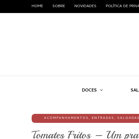
HOME
SOBRE
NOVIDADES
POLÍTICA DE PRI
DOCES
SA
ACOMPANHAMENTOS
,
ENTRADAS
,
SALGADA
Tomates Fritos – Um prato