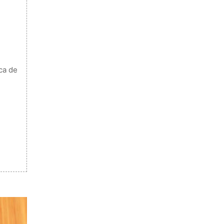
e
rca de