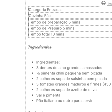
Imp
Categoria
Entradas
Cozinha
Fácil
minutos
Tempo de preparação
5
mins
minutos
Tempo de Preparo
5
mins
minutos
Tempo total
10
mins
Ingredientes
Ingredientes:
3
dentes de alho grandes amassados
½
pimenta chilli pequena bem picada
2
colheres
sopa de salsinha bem picada
3
tomates grandes
maduros e firmes (450 
2
colheres
sopa de azeite de oliva
Sal e pimenta
Pão italiano ou outro para servir