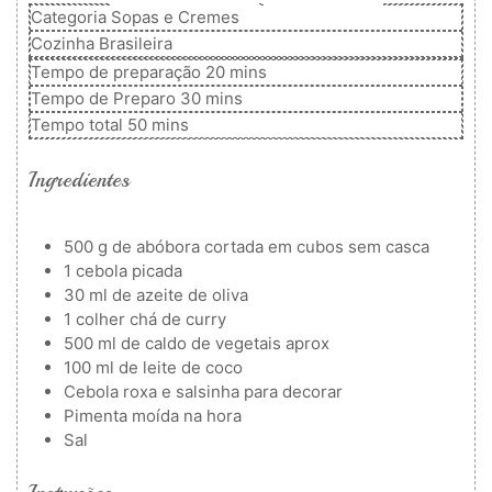
Categoria
Sopas e Cremes
Cozinha
Brasileira
minutos
Tempo de preparação
20
mins
minutos
Tempo de Preparo
30
mins
minutos
Tempo total
50
mins
Ingredientes
500
g
de abóbora cortada em cubos
sem casca
1
cebola picada
30
ml
de azeite de oliva
1
colher
chá de curry
500
ml
de caldo de vegetais
aprox
100
ml
de leite de coco
Cebola roxa e salsinha para decorar
Pimenta moída na hora
Sal