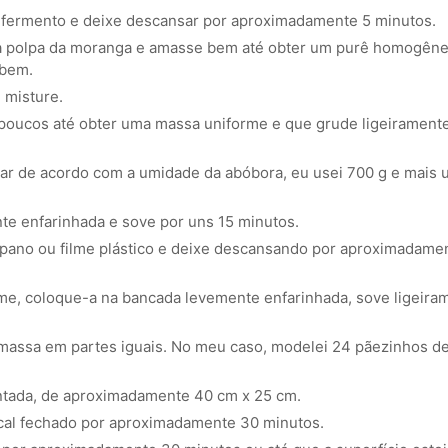
o fermento e deixe descansar por aproximadamente 5 minutos.
a polpa da moranga e amasse bem até obter um purê homogêne
 bem.
 misture.
 poucos até obter uma massa uniforme e que grude ligeirament
riar de acordo com a umidade da abóbora, eu usei 700 g e mais
e enfarinhada e sove por uns 15 minutos.
pano ou filme plástico e deixe descansando por aproximadame
me, coloque-a na bancada levemente enfarinhada, sove ligeira
massa em partes iguais. No meu caso, modelei 24 pãezinhos de
tada, de aproximadamente 40 cm x 25 cm.
cal fechado por aproximadamente 30 minutos.