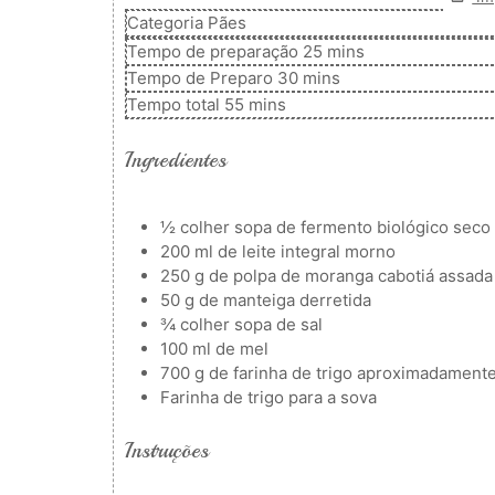
Categoria
Pães
minutos
Tempo de preparação
25
mins
minutos
Tempo de Preparo
30
mins
minutos
Tempo total
55
mins
Ingredientes
½
colher
sopa de fermento biológico seco
200
ml
de leite integral morno
250
g
de polpa de moranga cabotiá assada
50
g
de manteiga derretida
¾
colher
sopa de sal
100
ml
de mel
700
g
de farinha de trigo
aproximadament
Farinha de trigo para a sova
Instruções