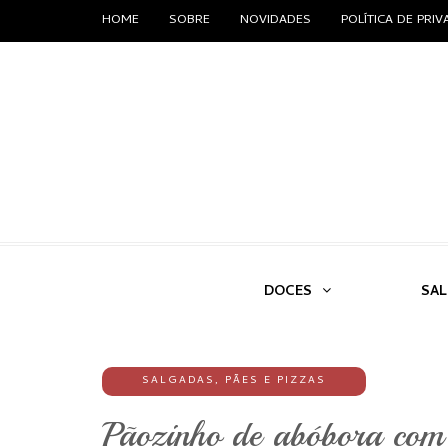
HOME
SOBRE
NOVIDADES
POLÍTICA DE PRI
DOCES
SA
SALGADAS
,
PÃES E PIZZAS
Pãozinho de abóbora com