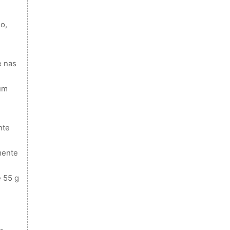
o,
e nas
 um
nte
mente
 55 g