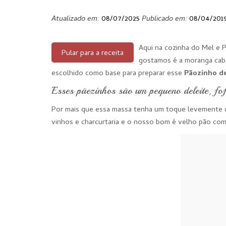
Atualizado em:
08/07/2025
Publicado em:
08/04/201
Aqui na cozinha do Mel e 
Pular para a receita
gostamos é a moranga cabot
escolhido como base para preparar esse
Pãozinho d
Esses pãezinhos são um pequeno deleite, fof
Por mais que essa massa tenha um toque levemente do
vinhos e charcurtaria e o nosso bom é velho pão com