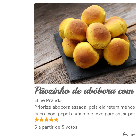
Pãozinho de abóbora com 
Eline Prando
Priorize abóbora assada, pois ela retém meno
cubra com papel alumínio e leve para assar po
5
a partir de
5
votos
Imp