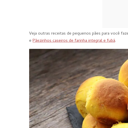
Veja outras receitas de pequenos pães para você faz
e
Pãezinhos caseiros de farinha integral e fubá
.