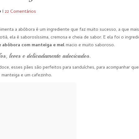
9
I
22 Comentários
Pimenta a abóbora é um ingrediente que faz muito sucesso, a que mais
iá, ela é saborosíssima, cremosa e cheia de sabor. E ela foi o ingred
e abóbora com manteiga e mel
macio e muito saboroso.
os, leves e delicadamente adocicados.
ce, esses pães são perfeitos para sanduíches, para acompanhar quei
 manteiga e um cafezinho.