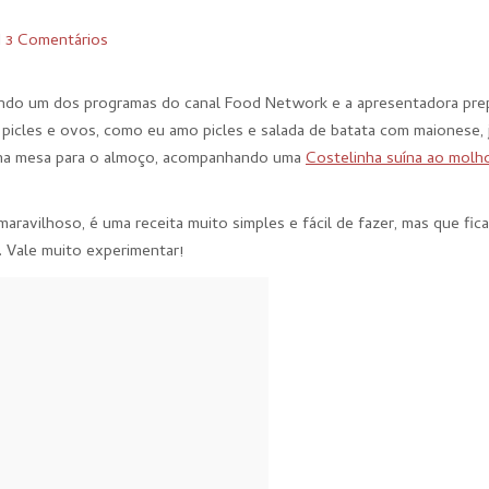
I
3 Comentários
tindo um dos programas do canal Food Network e a apresentadora pre
picles e ovos, como eu amo picles e salada de batata com maionese, j
va na mesa para o almoço, acompanhando uma
Costelinha suína ao molh
ravilhoso, é uma receita muito simples e fácil de fazer, mas que fica
. Vale muito experimentar!