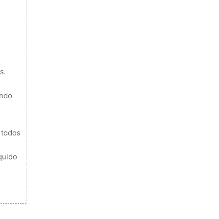
s.
ando
 todos
quido