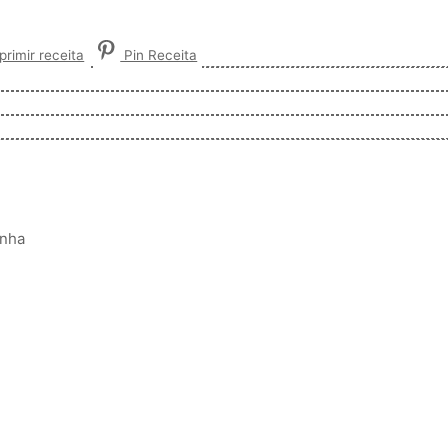
rimir receita
Pin Receita
inha