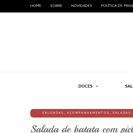
HOME
SOBRE
NOVIDADES
POLÍTICA DE PRI
DOCES
SA
SALGADAS
,
ACOMPANHAMENTOS
,
SALADAS
Salada de batata com picl