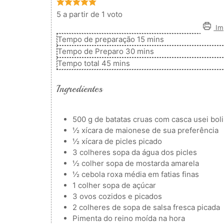
5
a partir de 1 voto
Imp
minutos
Tempo de preparação
15
mins
minutos
Tempo de Preparo
30
mins
minutos
Tempo total
45
mins
Ingredientes
500
g
de batatas cruas com casca
usei bol
½
xícara de maionese de sua preferência
½
xícara de picles picado
3
colheres
sopa da água dos picles
½
colher
sopa de mostarda amarela
½
cebola roxa média em fatias finas
1
colher
sopa de açúcar
3
ovos cozidos e picados
2
colheres de sopa de salsa fresca picada
Pimenta do reino moída na hora