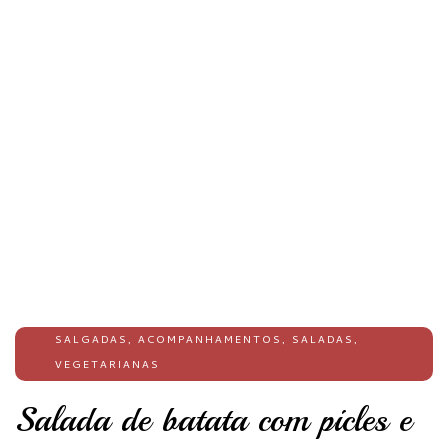
SALGADAS
,
ACOMPANHAMENTOS
,
SALADAS
,
VEGETARIANAS
Salada de batata com picles e