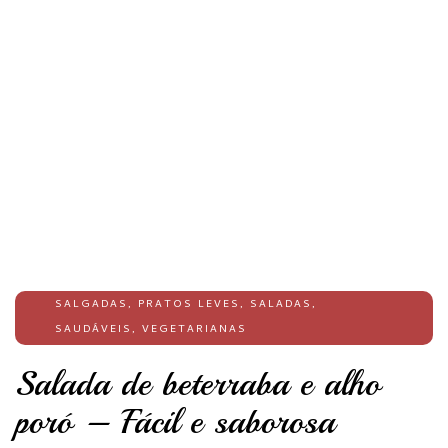
SALGADAS
,
PRATOS LEVES
,
SALADAS
,
SAUDÁVEIS
,
VEGETARIANAS
Salada de beterraba e alho
poró – Fácil e saborosa