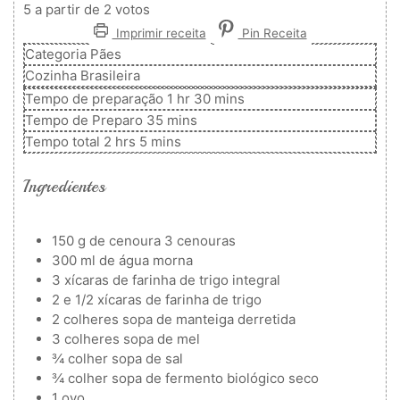
5
a partir de
2
votos
Imprimir receita
Pin Receita
Categoria
Pães
Cozinha
Brasileira
hora
minutos
Tempo de preparação
1
hr
30
mins
minutos
Tempo de Preparo
35
mins
horas
minutos
Tempo total
2
hrs
5
mins
Ingredientes
150
g
de cenoura
3 cenouras
300
ml
de água morna
3
xícaras de farinha de trigo integral
2
e 1/2 xícaras de farinha de trigo
2
colheres
sopa de manteiga derretida
3
colheres
sopa de mel
¾
colher
sopa de sal
¾
colher
sopa de fermento biológico seco
1
ovo