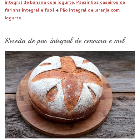
integral de banana com iogurte
,
Pãezinhos caseiros de
farinha integral e fubá
e
Pão integral de laranja com
iogurte
.
Receita de pão integral de cenoura e mel