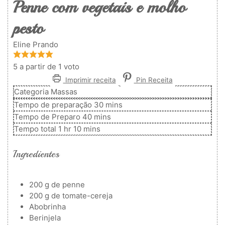
Penne com vegetais e molho
pesto
Eline Prando
5
a partir de 1 voto
Imprimir receita
Pin Receita
Categoria
Massas
minutos
Tempo de preparação
30
mins
minutos
Tempo de Preparo
40
mins
hora
minutos
Tempo total
1
hr
10
mins
Ingredientes
200
g
de penne
200
g
de tomate-cereja
Abobrinha
Berinjela