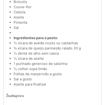
Brócolis
Couve-flor
Cebola
Azeite
Pimenta
Sal
Ingredientes para o pesto:
½
xícara de avelãs
nozes ou castanhas
¼
xícara de queijo parmesão ralado
30 g
½
dente de alho sem casca
½
xícara de azeite
1
punhado generoso de salsinha
½
colher
sopa limão
Folhas de manjericão a gosto
Sal a gosto
Azeite para finalizar
Instruções