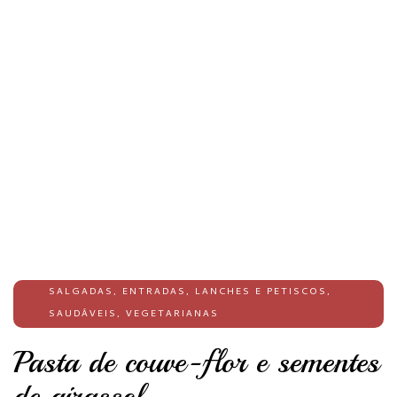
SALGADAS
,
ENTRADAS
,
LANCHES E PETISCOS
,
SAUDÁVEIS
,
VEGETARIANAS
Pasta de couve-flor e sementes
de girassol