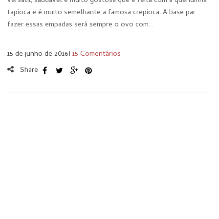
versátil, saudável e muito gostosa que é feita com a queridinha
tapioca e é muito semelhante a famosa crepioca. A base par
fazer essas empadas será sempre o ovo com…
15 de junho de 2016
I
15 Comentários
Share