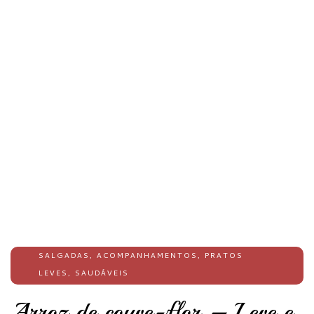
SALGADAS
,
ACOMPANHAMENTOS
,
PRATOS
LEVES
,
SAUDÁVEIS
Arroz de couve-flor – Leve e