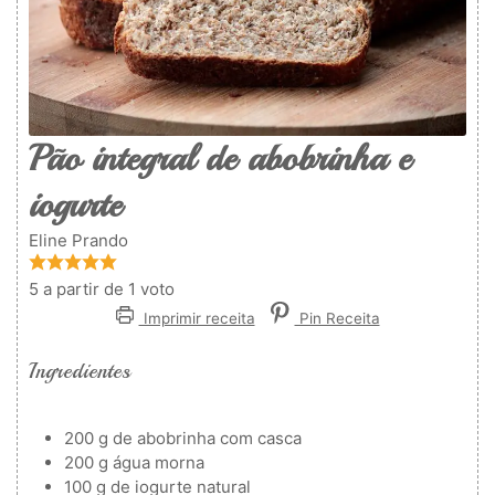
Pão integral de abobrinha e
iogurte
Eline Prando
5
a partir de 1 voto
Imprimir receita
Pin Receita
Ingredientes
200
g
de abobrinha com casca
200
g
água morna
100
g
de iogurte natural