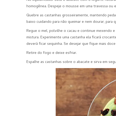
No liquidificador bata o abacate com o iogurte natura
homogênea. Despeje o mousse em uma travessa ou em t
Quebre as castanhas grosseiramente, mantendo peda
baixo cuidando para não queimar e nem dourar, para 
Regue o mel, polvilhe o cacau e continue mexendo e 
mistura. Experimente uma castanha ela ficará crocante
deverá ficar sequinha. Se desejar que fique mais doce
Retire do fogo e deixe esfriar.
Espalhe as castanhas sobre o abacate e sirva em segu