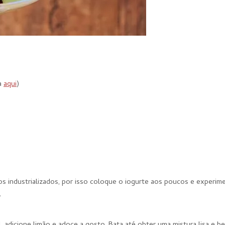
ta
aqui
)
os industrializados, por isso coloque o iogurte aos poucos e experim
.