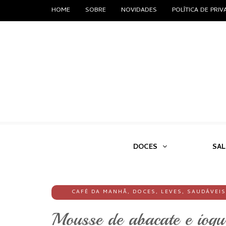
HOME
SOBRE
NOVIDADES
POLÍTICA DE PRI
DOCES
SA
CAFÉ DA MANHÃ
,
DOCES
,
LEVES
,
SAUDÁVEIS
Mousse de abacate e iogu