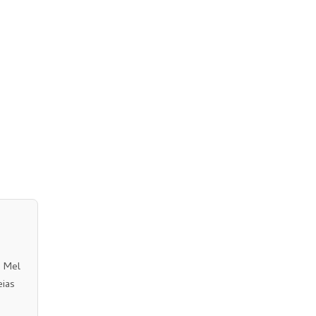
o Mel
eias