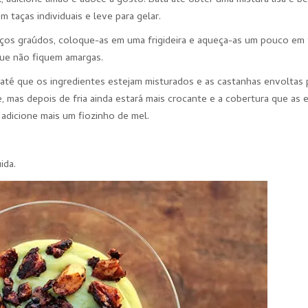
l, adicione limão e adoce a gosto. Bata até obter uma mistura lisa e b
aças individuais e leve para gelar.
ços graúdos, coloque-as em uma frigideira e aqueça-as um pouco em
que não fiquem amargas.
até que os ingredientes estejam misturados e as castanhas envoltas 
, mas depois de fria ainda estará mais crocante e a cobertura que as
 adicione mais um fiozinho de mel.
ida.