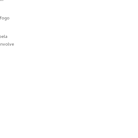
em
 fogo
pela
 envolve