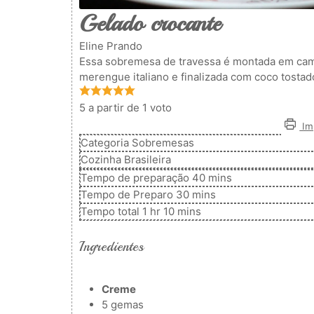
Gelado crocante
Eline Prando
Essa sobremesa de travessa é montada em cama
merengue italiano e finalizada com coco tostado
5
a partir de 1 voto
Imp
Categoria
Sobremesas
Cozinha
Brasileira
minutos
Tempo de preparação
40
mins
minutos
Tempo de Preparo
30
mins
hora
minutos
Tempo total
1
hr
10
mins
Ingredientes
Creme
5
gemas