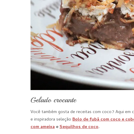
Gelado crocante
Você também gosta de receitas com coco? Aqui em ca
e inspiradora seleção
Bolo de fubá com coco e cob
com ameixa
e
Sequilhos de coco
.