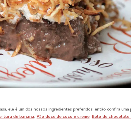
sa, ele é um dos nossos ingredientes preferidos, então confira uma
ertura de banana
,
Pão doce de coco e creme
,
Bolo de chocolate 