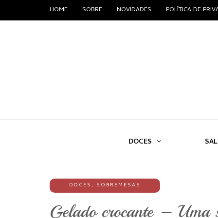
HOME
SOBRE
NOVIDADES
POLÍTICA DE PRI
DOCES
SA
DOCES
,
SOBREMESAS
Gelado crocante – Uma so