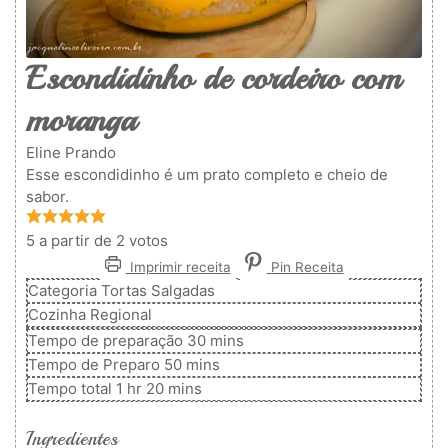
Escondidinho de cordeiro com
moranga
Eline Prando
Esse escondidinho é um prato completo e cheio de
sabor.
5
a partir de
2
votos
Imprimir receita
Pin Receita
Categoria
Tortas Salgadas
Cozinha
Regional
minutos
Tempo de preparação
30
mins
minutos
Tempo de Preparo
50
mins
hora
minutos
Tempo total
1
hr
20
mins
Ingredientes