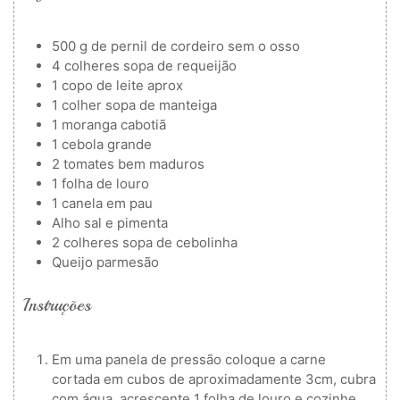
500
g
de pernil de cordeiro
sem o osso
4
colheres
sopa de requeijão
1
copo de leite
aprox
1
colher
sopa de manteiga
1
moranga cabotiã
1
cebola grande
2
tomates bem maduros
1
folha de louro
1
canela em pau
Alho
sal e pimenta
2
colheres
sopa de cebolinha
Queijo parmesão
Instruções
Em uma panela de pressão coloque a carne
cortada em cubos de aproximadamente 3cm, cubra
com água, acrescente 1 folha de louro e cozinhe