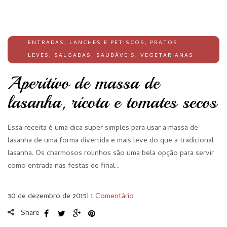
ENTRADAS
,
LANCHES E PETISCOS
,
PRATOS
LEVES
,
SALGADAS
,
SAUDÁVEIS
,
VEGETARIANAS
Aperitivo de massa de
lasanha, ricota e tomates secos
Essa receita é uma dica super simples para usar a massa de
lasanha de uma forma divertida e mais leve do que a tradicional
lasanha. Os charmosos rolinhos são uma bela opção para servir
como entrada nas festas de final…
30 de dezembro de 2015
I
1 Comentário
Share