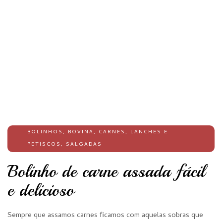
BOLINHOS
,
BOVINA
,
CARNES
,
LANCHES E
PETISCOS
,
SALGADAS
Bolinho de carne assada fácil
e delicioso
Sempre que assamos carnes ficamos com aquelas sobras que