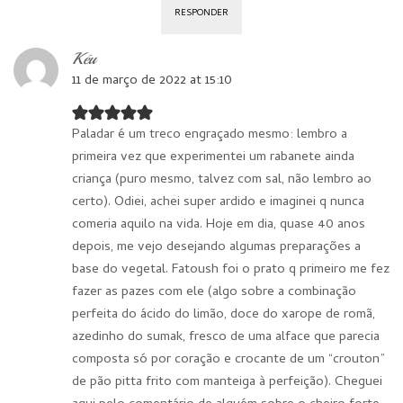
RESPONDER
Kéu
11 de março de 2022 at 15:10
Paladar é um treco engraçado mesmo: lembro a
primeira vez que experimentei um rabanete ainda
criança (puro mesmo, talvez com sal, não lembro ao
certo). Odiei, achei super ardido e imaginei q nunca
comeria aquilo na vida. Hoje em dia, quase 40 anos
depois, me vejo desejando algumas preparações a
base do vegetal. Fatoush foi o prato q primeiro me fez
fazer as pazes com ele (algo sobre a combinação
perfeita do ácido do limão, doce do xarope de romã,
azedinho do sumak, fresco de uma alface que parecia
composta só por coração e crocante de um “crouton”
de pão pitta frito com manteiga à perfeição). Cheguei