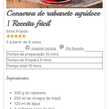
Conserva de rabanete agridoce
| Receita fácil
Eline Prando
5
a partir de
4
votos
Imprimir receita
Pin Receita
minutos
Tempo de preparação
10
mins
minutos
Tempo de Preparo
5
mins
minutos
Tempo total
15
mins
Ingredientes
300
g
de rabanete
250
ml
de vinagre de maçã
125
ml
de água
3
colheres
sopa de mel