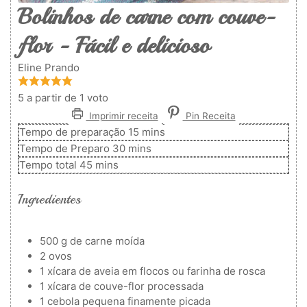
Bolinhos de carne com couve-
flor - Fácil e delicioso
Eline Prando
5
a partir de 1 voto
Imprimir receita
Pin Receita
minutos
Tempo de preparação
15
mins
minutos
Tempo de Preparo
30
mins
minutos
Tempo total
45
mins
Ingredientes
500
g
de carne moída
2
ovos
1
xícara de aveia em flocos ou farinha de rosca
1
xícara de couve-flor
processada
1
cebola pequena finamente picada