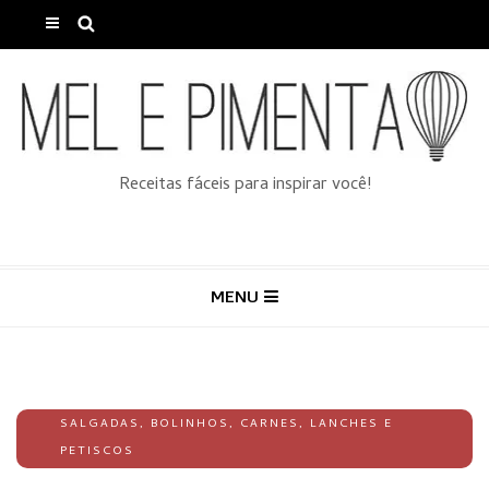
Receitas fáceis para inspirar você!
MENU
SALGADAS
,
BOLINHOS
,
CARNES
,
LANCHES E
PETISCOS