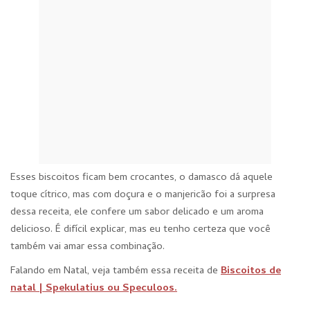
Esses biscoitos ficam bem crocantes, o damasco dá aquele
toque cítrico, mas com doçura e o manjericão foi a surpresa
dessa receita, ele confere um sabor delicado e um aroma
delicioso. É difícil explicar, mas eu tenho certeza que você
também vai amar essa combinação.
Falando em Natal, veja também essa receita de
Biscoitos de
natal | Spekulatius ou Speculoos.