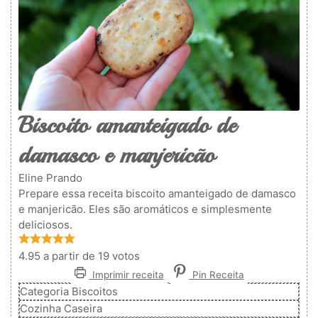
Biscoito amanteigado de
damasco e manjericão
Eline Prando
Prepare essa receita biscoito amanteigado de damasco
e manjericão. Eles são aromáticos e simplesmente
deliciosos.
4.95
a partir de
19
votos
Imprimir receita
Pin Receita
Categoria
Biscoitos
Cozinha
Caseira