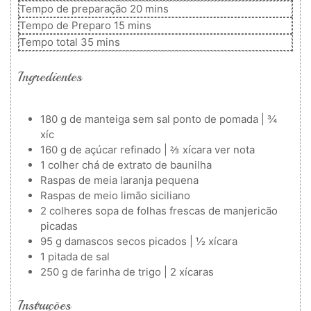
minutos
Tempo de preparação
20
mins
minutos
Tempo de Preparo
15
mins
minutos
Tempo total
35
mins
Ingredientes
180
g
de manteiga sem sal
ponto de pomada | ¾
xíc
160
g
de açúcar refinado | ⅔ xícara
ver nota
1
colher
chá de extrato de baunilha
Raspas de meia laranja pequena
Raspas de meio limão siciliano
2
colheres
sopa de folhas frescas de manjericão
picadas
95
g
damascos secos picados | ½ xícara
1
pitada de sal
250
g
de farinha de trigo | 2 xícaras
Instruções