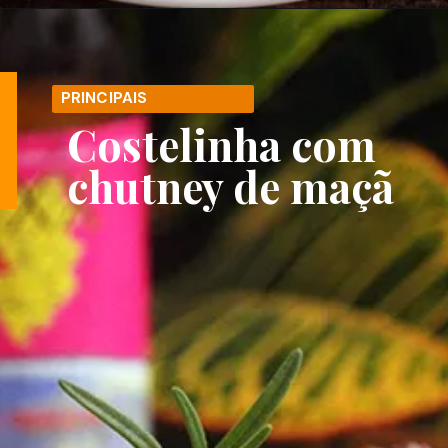
Opening
https://melepimenta.com/quiche-de-cebolas-douradas/
PRINCIPAIS
Costelinha com
chutney de maçã