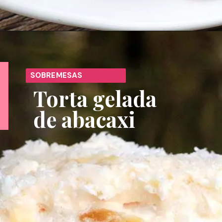
Opening
https://melepimenta.com/enroladinho-frango-pesto-queijo-bacon/
SOBREMESAS
Torta gelada 
de abacaxi