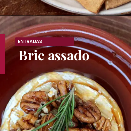
Opening
https://melepimenta.com/pate-de-camarao-com-cream-cheese/
ENTRADAS
Brie assado