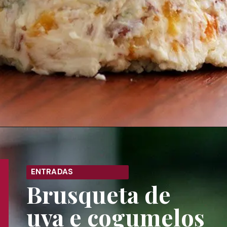
Opening
https://melepimenta.com/2017/06/pasta-de-gorgonzola-damasco-e-nozes.html
ENTRADAS
Brusqueta de
uva e cogumelos