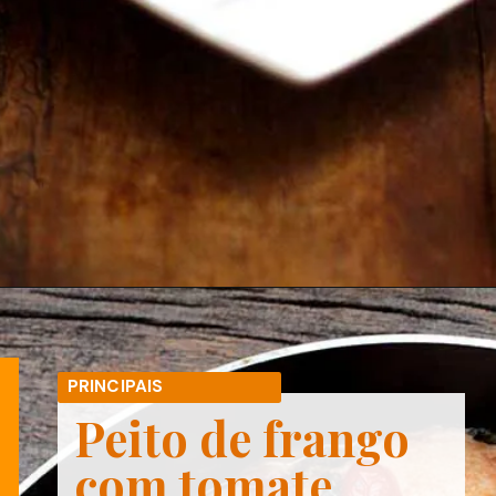
Opening
https://melepimenta.com/lombo-suino-recheado-com-salvia-empanada/
PRINCIPAIS
Peito de frango
com tomate