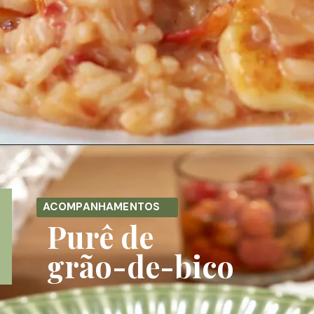
Opening
https://melepimenta.com/risoto-tomate-cereja-queijo-coalho/
ACOMPANHAMENTOS
Purê de 
grão-de-bico