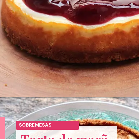
Opening
https://melepimenta.com/cheesecake-ricota-com-iogurte-geleia-frutas/
SOBREMESAS