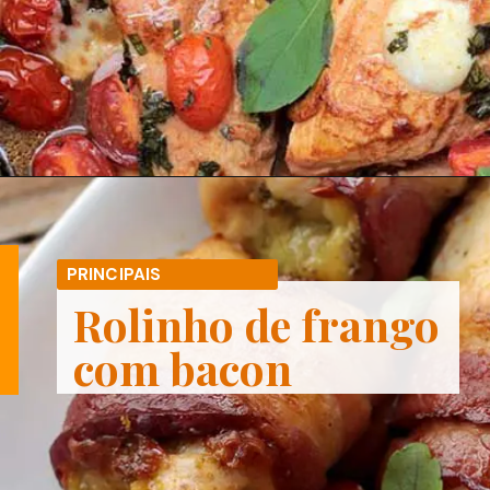
Opening
https://melepimenta.com/peito-de-frango-com-tomate-cereja-e-mussarela-de-bufala/
PRINCIPAIS
Rolinho de frango
com bacon