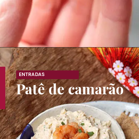
Opening
https://melepimenta.com/2019/11/bruscheta-cogumelos-uva.html
ENTRADAS
Patê de camarão