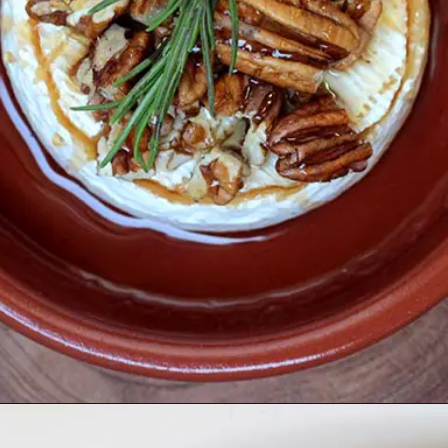
Opening
https://melepimenta.com/queijo-brie-assado-com-mel-alecrim-nozes/