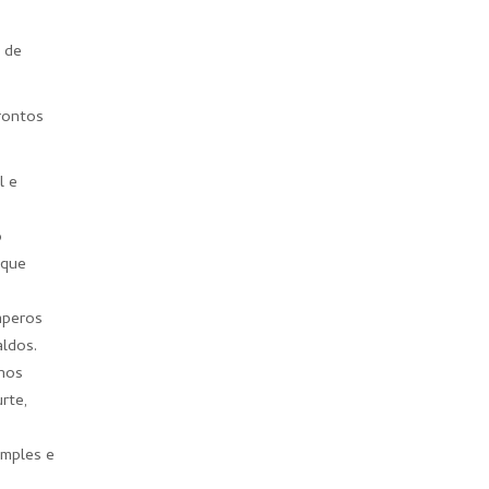
o de
prontos
l e
o
oque
mperos
aldos.
 nos
rte,
imples e