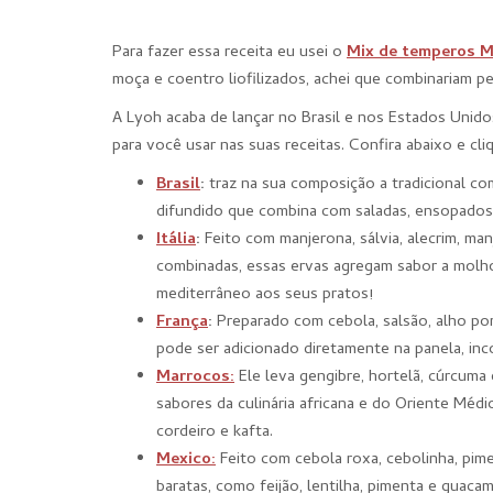
Para fazer essa receita eu usei o
Mix de temperos M
moça e coentro liofilizados, achei que combinariam p
A Lyoh acaba de lançar no Brasil e nos Estados Unido
para você usar nas suas receitas. Confira abaixo e cli
Brasil
:
traz na sua composição a tradicional com
difundido que combina com saladas, ensopados,
Itália
:
Feito com ‎manjerona, sálvia, alecrim, man
combinadas, essas ervas agregam sabor a molho
mediterrâneo aos seus pratos!
França
:
Preparado com ‎cebola, salsão, alho por
pode ser adicionado diretamente na panela, in
Marrocos:
‎Ele leva gengibre, hortelã, cúrcuma
sabores da culinária africana e do Oriente Médi
cordeiro e kafta.
Mexico:
Feito com ‎cebola roxa, cebolinha, pi
baratas, como feijão, lentilha, pimenta e gua