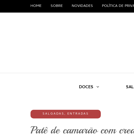
HOME
SOBRE
NOVIDADES
POLÍTICA DE PRI
DOCES
SA
SALGADAS
,
ENTRADAS
Patê de camarão com crea