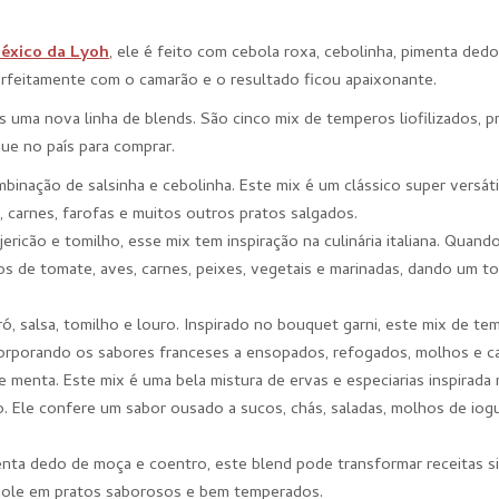
éxico da Lyoh
, ele é feito com ‎cebola roxa, cebolinha, pimenta ded
erfeitamente com o camarão e o resultado ficou apaixonante.
s uma nova linha de blends. São cinco mix de temperos liofilizados, 
que no país para comprar.
binação de salsinha e cebolinha. Este mix é um clássico super versáti
 carnes, farofas e muitos outros pratos salgados.
jericão e tomilho, esse mix tem inspiração na culinária italiana. Quand
s de tomate, aves, carnes, peixes, vegetais e marinadas, dando um t
ó, salsa, tomilho e louro. Inspirado no bouquet garni, este mix de te
corporando os sabores franceses a ensopados, refogados, molhos e c
 e menta. Este mix é uma bela mistura de ervas e especiarias inspirada
o. Ele confere um sabor ousado a sucos, chás, saladas, molhos de iogu
menta dedo de moça e coentro, este blend pode transformar receitas s
camole em pratos saborosos e bem temperados.