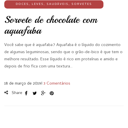
DOCES
,
LEVES
,
SAUDÁVEIS
,
SORVETES
Sorvete de chocolate com
aquafaba
Você sabe que é aquafaba? Aquafaba é o líquido do cozimento
de algumas leguminosas, sendo que o grão-de-bico é que tem o
melhore resultado. Esse líquido é rico em proteínas e amido e
depois de frio fica com uma textura…
18 de março de 2019
I
3 Comentários
Share