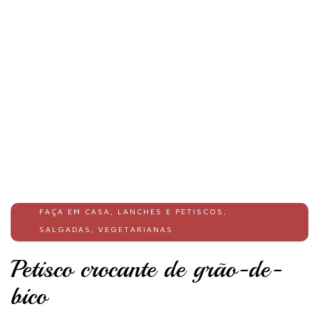
FAÇA EM CASA
,
LANCHES E PETISCOS
,
SALGADAS
,
VEGETARIANAS
Petisco crocante de grão-de-
bico