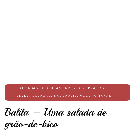
SALGADAS
,
ACOMPANHAMENTOS
,
PRATOS
LEVES
,
SALADAS
,
SAUDÁVEIS
,
VEGETARIANAS
Balila – Uma salada de
grão-de-bico