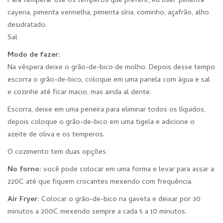
Para temperar use os temperos que preferir, eu usei: pimenta
cayena, pimenta vermelha, pimenta síria, cominho, açafrão, alho
desidratado.
Sal
Modo de fazer:
Na véspera deixe o grão-de-bico de molho. Depois desse tempo
escorra o grão-de-bico, coloque em uma panela com água e sal
e cozinhe até ficar macio, mas ainda al dente.
Escorra, deixe em uma peneira para eliminar todos os líquidos,
depois coloque o grão-de-bico em uma tigela e adicione o
azeite de oliva e os temperos.
O cozimento tem duas opções:
No forno:
você pode colocar em uma forma e levar para assar a
220C até que fiquem crocantes mexendo com frequência.
Air Fryer:
Colocar o grão-de-bico na gaveta e deixar por 30
minutos a 200C mexendo sempre a cada 5 a 10 minutos.