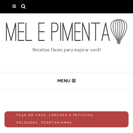
Receitas fáceis para inspirar você!
MENU
FAÇA EM CASA
,
LANCHES E PETISCOS
,
SALGADAS
,
VEGETARIANAS