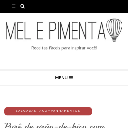
Receitas fáceis para inspirar você!
MENU
SALGADAS
,
ACOMPANHAMENTOS
Purê de grão-de-bico com