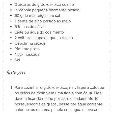
3
xícaras de grão-de-bico cozido
½
cebola pequena finamente picada
60
g
de manteiga sem sal
1
dente de alho partido ao meio
6
folhas de sálvia
Leite ou água do cozimento
2
colheres
sopa de queijo ralado
Cebolinha picada
Pimenta preta
Noz-moscada
Sal
Instruções
Para cozinhar o grão-de-bico, na véspera coloque
os grãos de molho em uma tigela com água. Eles
devem ficar de molho por aproximadamente 10
horas, escorra os grãos, passe por água corrente,
coloque-os em uma panela com água e leve ao