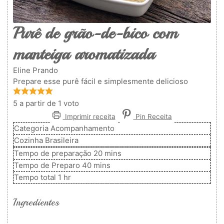
Purê de grão-de-bico com
manteiga aromatizada
Eline Prando
Prepare esse purê fácil e simplesmente delicioso
5
a partir de 1 voto
Imprimir receita
Pin Receita
Categoria
Acompanhamento
Cozinha
Brasileira
minutos
Tempo de preparação
20
mins
minutos
Tempo de Preparo
40
mins
hora
Tempo total
1
hr
Ingredientes