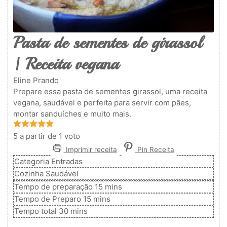
Pasta de sementes de girassol
| Receita vegana
Eline Prando
Prepare essa pasta de sementes girassol, uma receita
vegana, saudável e perfeita para servir com pães,
montar sanduíches e muito mais.
5
a partir de 1 voto
Imprimir receita
Pin Receita
Categoria
Entradas
Cozinha
Saudável
minutos
Tempo de preparação
15
mins
minutos
Tempo de Preparo
15
mins
minutos
Tempo total
30
mins